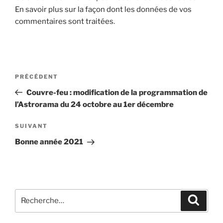
En savoir plus sur la façon dont les données de vos
commentaires sont traitées
.
Navigation
Article
PRÉCÉDENT
de
précédent
Couvre-feu : modification de la programmation de
l’article
l’Astrorama du 24 octobre au 1er décembre
Article
SUIVANT
suivant
Bonne année 2021
Recherche
Recher
pour
: