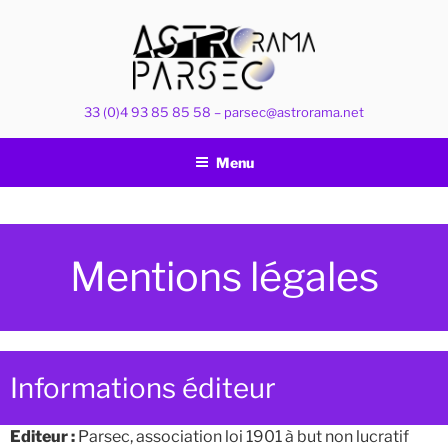
Aller
au
contenu
principal
33 (0)4 93 85 85 58 – parsec@astrorama.net
Menu
Mentions légales
Informations éditeur
Editeur :
Parsec, association loi 1901 à but non lucratif