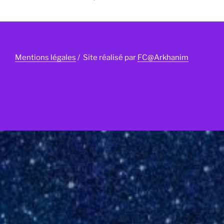
fa-
fa-
fa-
facebook
x-
instagram
twitter
Mentions légales
/ Site réalisé par
FC@Arkhanim