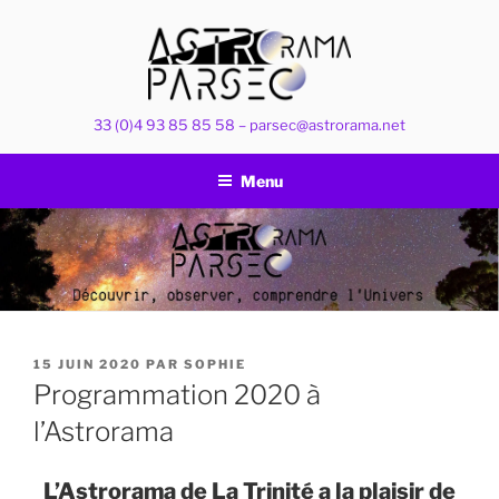
Aller
au
contenu
principal
33 (0)4 93 85 85 58 – parsec@astrorama.net
Menu
PUBLIÉ
15 JUIN 2020
PAR
SOPHIE
LE
Programmation 2020 à
l’Astrorama
L’Astrorama de La Trinité a la plaisir de