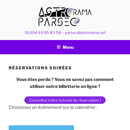
Aller
au
contenu
principal
33 (0)4 93 85 85 58 – parsec@astrorama.net
Menu
RÉSERVATIONS SOIRÉES
Vous êtes perdu ? Vous ne savez pas comment
utiliser notre billetterie en ligne ?
Consultez notre tutoriel de réservation !
Choisissez un évènement sur le calendrier :