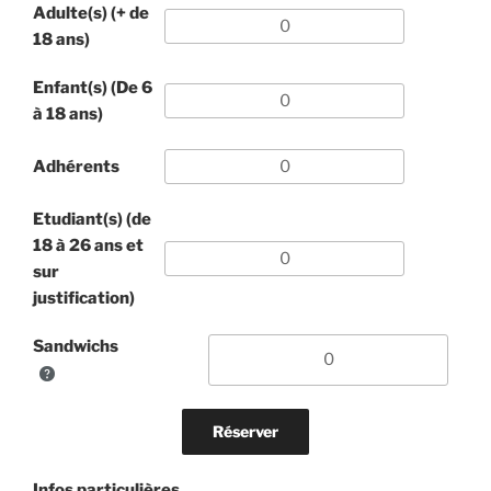
Adulte(s) (+ de
18 ans)
Enfant(s) (De 6
à 18 ans)
Adhérents
Etudiant(s) (de
18 à 26 ans et
sur
justification)
Sandwichs
Infos particulières