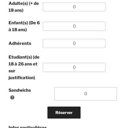
Adulte(s) (+ de
18 ans)
Enfant(s) (De 6
à 18 ans)
Adhérents
Etudiant(s) (de
18 à 26 ans et
sur
justification)
Sandwichs
Infos particulières