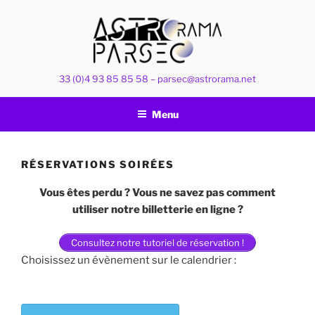
Aller
au
contenu
principal
33 (0)4 93 85 85 58 – parsec@astrorama.net
Menu
RÉSERVATIONS SOIRÉES
Vous êtes perdu ? Vous ne savez pas comment
utiliser notre billetterie en ligne ?
Consultez notre tutoriel de réservation !
Choisissez un évènement sur le calendrier :