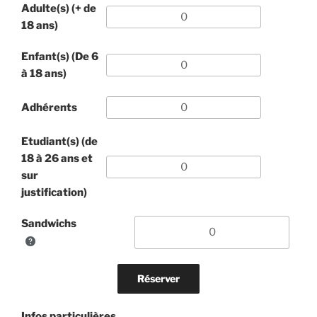
Adulte(s) (+ de
18 ans)
Enfant(s) (De 6
à 18 ans)
Adhérents
Etudiant(s) (de
18 à 26 ans et
sur
justification)
Sandwichs
Infos particulières