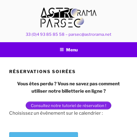
Aller
au
contenu
principal
33 (0)4 93 85 85 58 – parsec@astrorama.net
Menu
RÉSERVATIONS SOIRÉES
Vous êtes perdu ? Vous ne savez pas comment
utiliser notre billetterie en ligne ?
Consultez notre tutoriel de réservation !
Choisissez un évènement sur le calendrier :